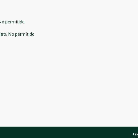
No permitido
tro
:
No permitido
+3