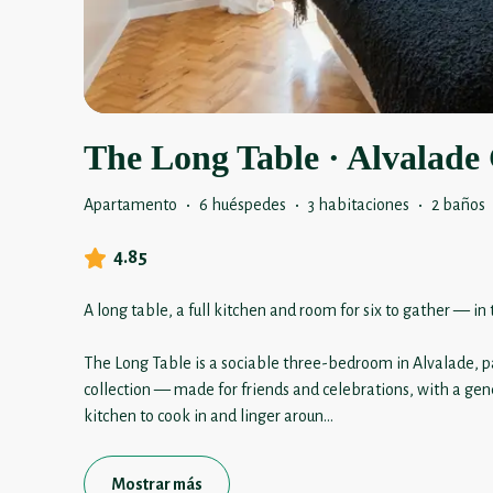
The Long Table · Alvalade 
Apartamento
·
6 huéspedes
·
3 habitaciones
·
2 baños
4.85
A long table, a full kitchen and room for six to gather — in 
The Long Table is a sociable three-bedroom in Alvalade, pa
collection — made for friends and celebrations, with a gene
kitchen to cook in and linger aroun
...
Mostrar más