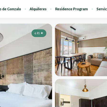
do de Gonzalo
Alquileres
Residence Program
Servic
4.85
★