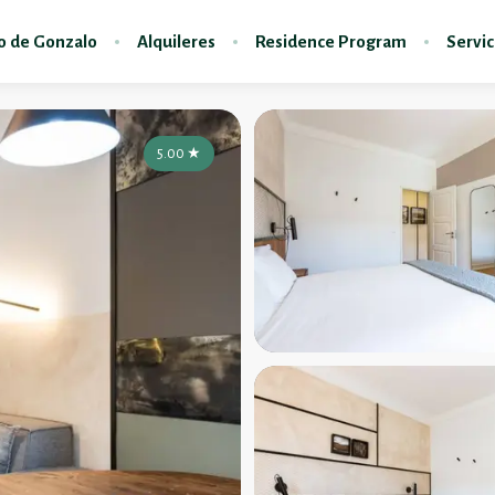
do de Gonzalo
Alquileres
Residence Program
Servic
5.00
★