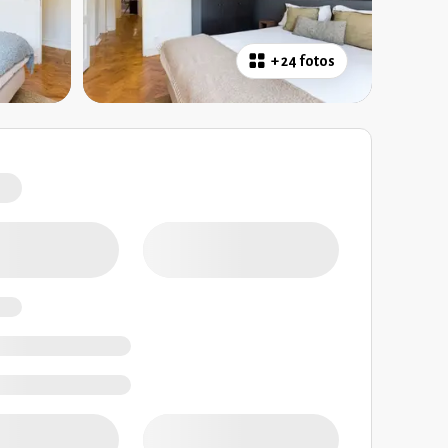
+
24 fotos