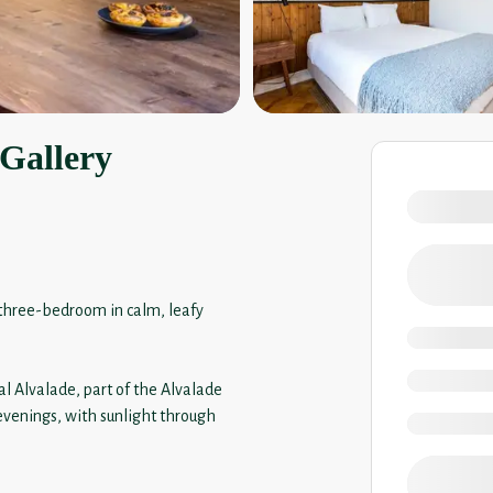
Gallery
 three-bedroom in calm, leafy
al Alvalade, part of the Alvalade
evenings, with sunlight through