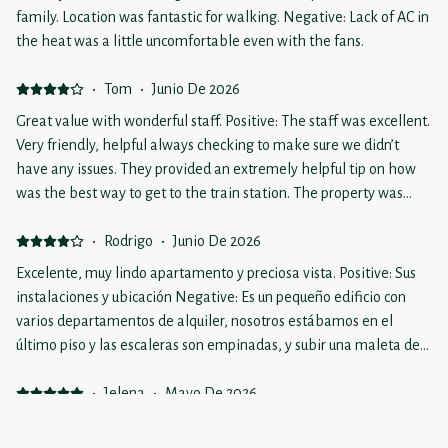
family. Location was fantastic for walking. Negative: Lack of AC in
the heat was a little uncomfortable even with the fans.
·
Tom
·
Junio De 2026
Great value with wonderful staff. Positive: The staff was excellent.
Very friendly, helpful always checking to make sure we didn’t
have any issues. They provided an extremely helpful tip on how
was the best way to get to the train station. The property was
clean, large and well equipped. Negative: The hike up to the
apartment was a bit of a challenge but it was manageable.
·
Rodrigo
·
Junio De 2026
Excelente, muy lindo apartamento y preciosa vista. Positive: Sus
instalaciones y ubicación Negative: Es un pequeño edificio con
varios departamentos de alquiler, nosotros estábamos en el
último piso y las escaleras son empinadas, y subir una maleta de
20 kg , sin ayuda, es tarea difícil si no estás entrenando. Además
para llegar a la puerta principal debes subir otra más
·
Jelena
·
Mayo De 2026
.Recomendaría alquilar los más bajos para no tener esa dificultad.
Charming apartment in an excellent location Positive: The
La persona encargada es muy amable y les recomiendo