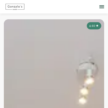
4.60
★