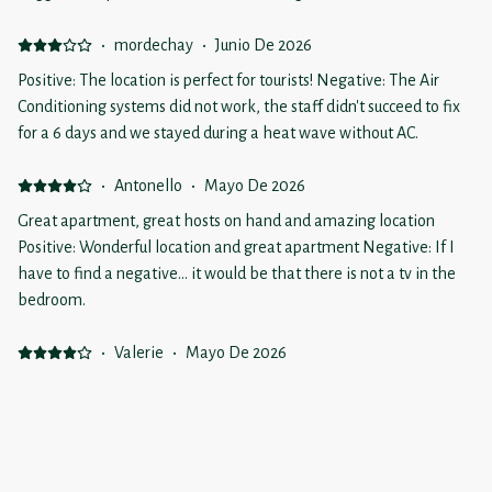
·
mordechay
·
Junio De 2026
Positive: The location is perfect for tourists! Negative: The Air
Conditioning systems did not work, the staff didn't succeed to fix
for a 6 days and we stayed during a heat wave without AC.
·
Antonello
·
Mayo De 2026
Great apartment, great hosts on hand and amazing location
Positive: Wonderful location and great apartment Negative: If I
have to find a negative… it would be that there is not a tv in the
bedroom.
·
Valerie
·
Mayo De 2026
super séjour, super appartement Positive: emplacement parfait
déco très sympa, spacieux et qualitatif check-in et check-out très
bien organisés et simples accueil avec des Pasteïs, parfait pour se
mettre dans l'ambiance de Lisbonne Negative: rien, tout était