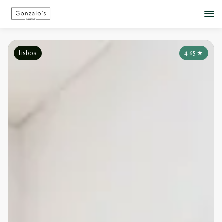
Lisboa
4.65
★