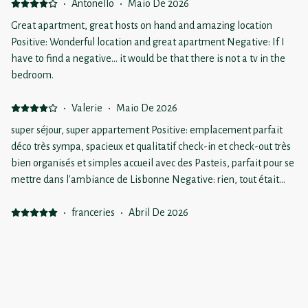
·
Antonello
·
Maio De 2026
Great apartment, great hosts on hand and amazing location
Positive: Wonderful location and great apartment Negative: If I
have to find a negative… it would be that there is not a tv in the
bedroom.
·
Valerie
·
Maio De 2026
super séjour, super appartement Positive: emplacement parfait
déco très sympa, spacieux et qualitatif check-in et check-out très
bien organisés et simples accueil avec des Pasteïs, parfait pour se
mettre dans l'ambiance de Lisbonne Negative: rien, tout était
nickel
·
franceries
·
Abril De 2026
Positive: Le lave linge avec qqs pastilles et idem pour le lave
vaisselle Les pâtisseries à notre arrivée top Merci beaucoup
Negative: L ascenseur en panne