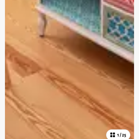
1
/
25