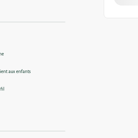
ine
ient aux enfants
fil