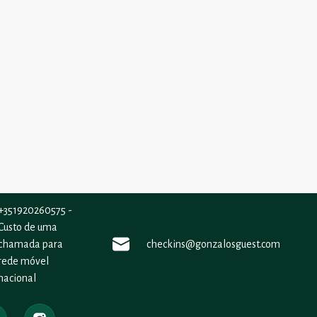
+351920260575 -
Custo de uma
chamada para
checkins@gonzalosguest.com
rede móvel
nacional