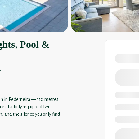
hts, Pool &
s
rch in Pederneira — 110 metres
ce of a fully-equipped two-
, and the silence you only find