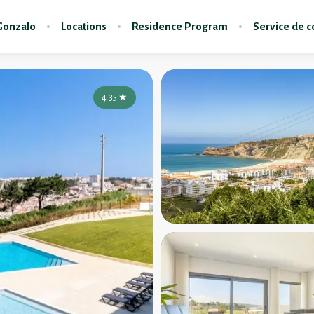
 Gonzalo
Locations
Residence Program
Service de c
4.35
★