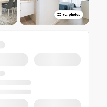
+
25 photos