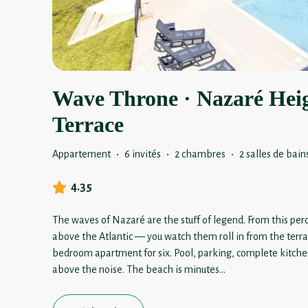
Wave Throne · Nazaré Heig
Terrace
Appartement
·
6 invités
·
2 chambres
·
2 salles de bain
4.35
The waves of Nazaré are the stuff of legend. From this pe
above the Atlantic — you watch them roll in from the terra
bedroom apartment for six. Pool, parking, complete kitchen
above the noise. The beach is minutes
...